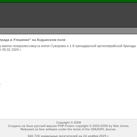
трада и Утешение" на Ходынском поле
лка имени генералиссимуса князя Суворова и 1-й гренадерской артиллерийской бригад
05.02.1924 г.
7
4
8
7
Copyright © 2008
Создано на базе русской версии PHP-Fusion copyright © 2003-2006 by Nick Jones.
Released as free software under the terms of the GNU/GPL license.
640,729 уникальных посетителей на 24 ноября 2025 г.