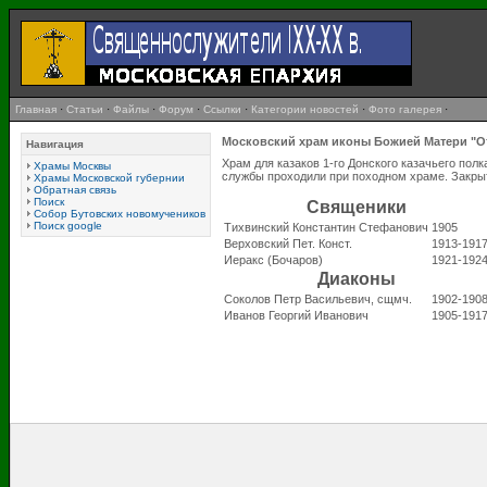
Главная
·
Статьи
·
Файлы
·
Форум
·
Ссылки
·
Категории новостей
·
Фото галерея
·
Московский храм иконы Божией Матери "О
Навигация
Храм для казаков 1-го Донского казачьего по
Храмы Москвы
службы проходили при походном храме. Закрыт 
Храмы Московской губернии
Обратная связь
Поиск
Священики
Собор Бутовских новомучеников
Поиск google
Тихвинский Константин Стефанович
1905
Верховский Пет. Конст.
1913-191
Иеракс (Бочаров)
1921-192
Диаконы
Соколов Петр Васильевич, сщмч.
1902-190
Иванов Георгий Иванович
1905-191