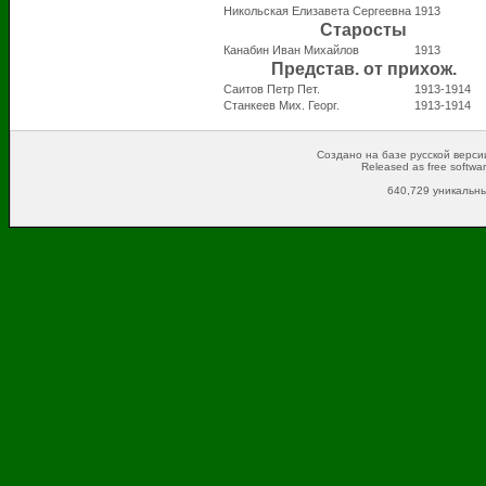
Никольская Елизавета Сергеевна
1913
Старосты
Канабин Иван Михайлов
1913
Представ. от прихож.
Саитов Петр Пет.
1913-1914
Станкеев Мих. Георг.
1913-1914
Создано на базе русской версии
Released as free softwa
640,729 уникальны