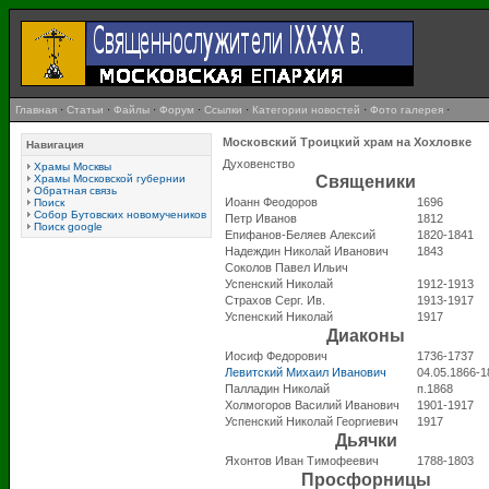
Главная
·
Статьи
·
Файлы
·
Форум
·
Ссылки
·
Категории новостей
·
Фото галерея
·
Московский Троицкий храм на Хохловке
Навигация
Духовенство
Храмы Москвы
Храмы Московской губернии
Священики
Обратная связь
Иоанн Феодоров
1696
Поиск
Собор Бутовских новомучеников
Петр Иванов
1812
Поиск google
Епифанов-Беляев Алексий
1820-1841
Надеждин Николай Иванович
1843
Соколов Павел Ильич
Успенский Николай
1912-1913
Страхов Серг. Ив.
1913-1917
Успенский Николай
1917
Диаконы
Иосиф Федорович
1736-1737
Левитский Михаил Иванович
04.05.1866-1
Палладин Николай
п.1868
Холмогоров Василий Иванович
1901-1917
Успенский Николай Георгиевич
1917
Дьячки
Яхонтов Иван Тимофеевич
1788-1803
Просфорницы