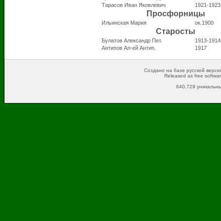
Тарасов Иван Яковлевич
1921-1923
Просфорницы
Ильинская Мария
ок.1900
Старосты
Булатов Александр Пет.
1913-1914
Антипов Ал-ей Антип.
1917
Создано на базе русской версии
Released as free softwa
640,729 уникальны