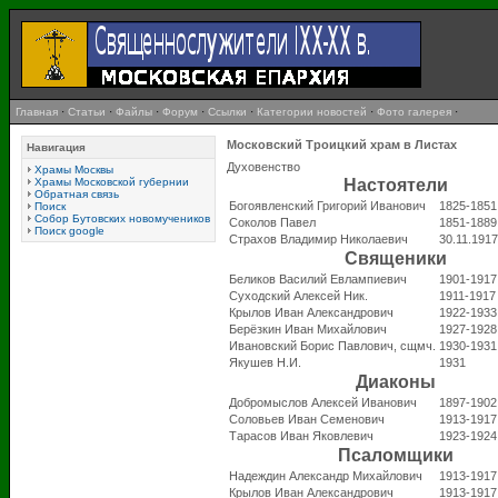
Главная
·
Статьи
·
Файлы
·
Форум
·
Ссылки
·
Категории новостей
·
Фото галерея
·
Московский Троицкий храм в Листах
Навигация
Духовенство
Храмы Москвы
Храмы Московской губернии
Настоятели
Обратная связь
Богоявленский Григорий Иванович
1825-1851
Поиск
Собор Бутовских новомучеников
Соколов Павел
1851-1889
Поиск google
Страхов Владимир Николаевич
30.11.1917
Священики
Беликов Василий Евлампиевич
1901-1917
Суходский Алексей Ник.
1911-1917
Крылов Иван Александрович
1922-1933
Берёзкин Иван Михайлович
1927-1928
Ивановский Борис Павлович, сщмч.
1930-1931
Якушев Н.И.
1931
Диаконы
Добромыслов Алексей Иванович
1897-1902
Соловьев Иван Семенович
1913-1917
Тарасов Иван Яковлевич
1923-1924
Псаломщики
Надеждин Александр Михайлович
1913-1917
Крылов Иван Александрович
1913-1917