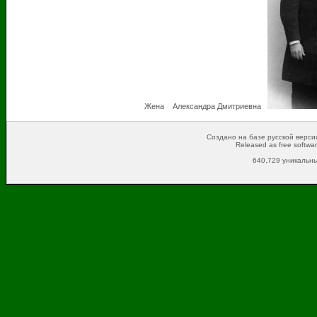
Жена Александра Дмитриевна
Создано на базе русской версии
Released as free softwa
640,729 уникальны