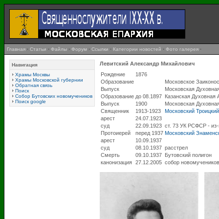
Главная
·
Статьи
·
Файлы
·
Форум
·
Ссылки
·
Категории новостей
·
Фото галерея
·
Левитский Александр Михайлович
Навигация
Рождение
1876
Храмы Москвы
Храмы Московской губернии
Образование
Московское Заиконо
Обратная связь
Выпуск
Московская Духовна
Поиск
Собор Бутовских новомучеников
Образование
до 08.1897
Казанская Духовная 
Поиск google
Выпуск
1900
Московская Духовна
Священник
1913-1923
Московский Троицкий
арест
24.07.1923
суд
22.09.1923
ст. 73 УК РСФСР - из
Протоиерей
перед 1937
Московский Знаменск
арест
10.09.1937
суд
08.10.1937
расстрел
Смерть
09.10.1937
Бутовский полигон
канонизация
27.12.2005
собор новомученико