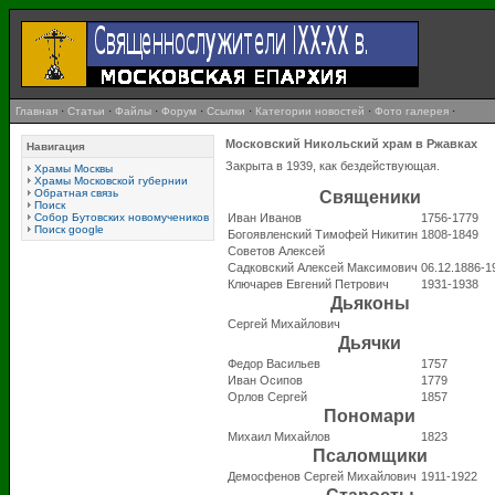
Главная
·
Статьи
·
Файлы
·
Форум
·
Ссылки
·
Категории новостей
·
Фото галерея
·
Московский Никольский храм в Ржавках
Навигация
Закрыта в 1939, как бездействующая.
Храмы Москвы
Храмы Московской губернии
Обратная связь
Священики
Поиск
Собор Бутовских новомучеников
Иван Иванов
1756-1779
Поиск google
Богоявленский Тимофей Никитин
1808-1849
Советов Алексей
Садковский Алексей Максимович
06.12.1886-1
Ключарев Евгений Петрович
1931-1938
Дьяконы
Сергей Михайлович
Дьячки
Федор Васильев
1757
Иван Осипов
1779
Орлов Сергей
1857
Пономари
Михаил Михайлов
1823
Псаломщики
Демосфенов Сергей Михайлович
1911-1922