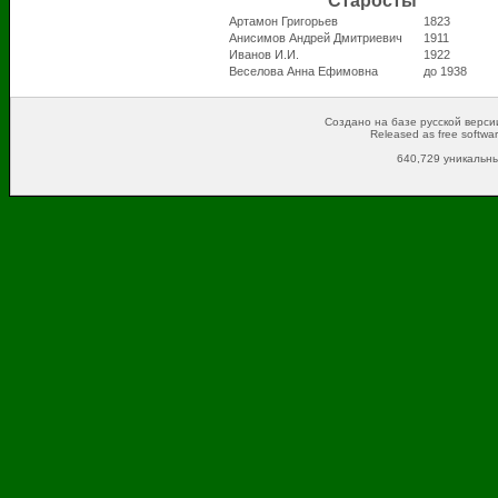
Старосты
Артамон Григорьев
1823
Анисимов Андрей Дмитриевич
1911
Иванов И.И.
1922
Веселова Анна Ефимовна
до 1938
Создано на базе русской версии
Released as free softwa
640,729 уникальны