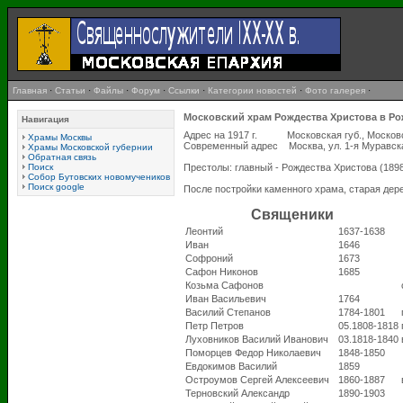
Главная
·
Статьи
·
Файлы
·
Форум
·
Ссылки
·
Категории новостей
·
Фото галерея
·
Московский храм Рождества Христова в Ро
Навигация
Адрес на 1917 г. Московская губ., Московск
Храмы Москвы
Современный адрес Москва, ул. 1-я Муравска
Храмы Московской губернии
Обратная связь
Поиск
Престолы: главный - Рождества Христова (1898
Собор Бутовских новомучеников
Поиск google
После постройки каменного храма, старая дер
Священики
Леонтий
1637-1638
Иван
1646
Софроний
1673
Сафон Никонов
1685
Козьма Сафонов
Иван Васильевич
1764
Василий Степанов
1784-1801
Петр Петров
05.1808-1818
Луховников Василий Иванович
03.1818-1840
Поморцев Федор Николаевич
1848-1850
Евдокимов Василий
1859
Остроумов Сергей Алексеевич
1860-1887
Терновский Александр
1890-1903