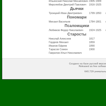
Ильинский Николай Михайлович
1905-1909
Миролюбов Дмитрий Павлович
1916-1925
Дьячки
Троицкий Иван Дмитриевич
1799-1850
Пономари
Михаил Васильев
1784-1801
Псаломщики
Любимов Федор Николаевич
1924-1925
Старосты
Николай Алексеев
1817
Гордеев Михаил
1859
Иванов Ефрем
1890
Тарасов Семен
1900
Гаврилов Илья Николаевич
Создано на базе русской версии
Released as free softwa
640,729 уникальны