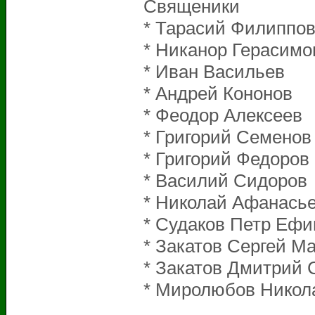
Священики
* Тарасий Ф
* Никанор Г
* Иван Ва
* Андрей 
* Феодор Ал
* Григорий
* Григорий
* Василий 
* Николай А
* Судаков Пет
* Закатов Серге
* Закатов Дмитр
* Миролюбов Никол