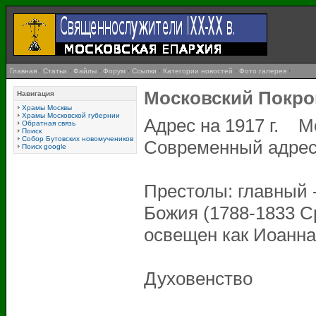
Главная
·
Статьи
·
Файлы
·
Форум
·
Ссылки
·
Категории новостей
·
Фото галерея
·
Московский Покро
Навигация
Храмы Москвы
Храмы Московской губернии
Адрес на 1917 г. Мо
Обратная связь
Поиск
Собор Бутовских новомучеников
Современный адрес 
Поиск google
Престолы: главный 
Божия (1788-1833 С
освещен как Иоанна
Духовенство