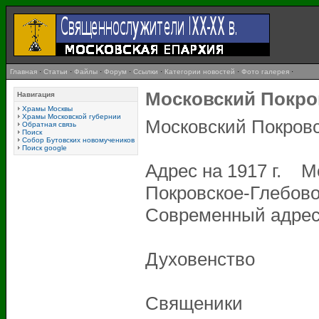
Главная
·
Статьи
·
Файлы
·
Форум
·
Ссылки
·
Категории новостей
·
Фото галерея
·
Московский Покро
Навигация
Храмы Москвы
Храмы Московской губернии
Московский Покров
Обратная связь
Поиск
Собор Бутовских новомучеников
Поиск google
Адрес на 1917 г. Мо
Покровское-Глебов
Современный адрес 
Духовенство
Священики