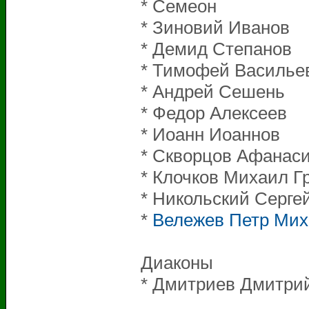
* Семе
* Зиновий 
* Демид Сте
* Тимофей Ва
* Андрей 
* Федор Ал
* Иоанн И
* Скворцов Афана
* Клочков Михаил
* Никольский
*
Вележев Петр Ми
Диаконы
* Дмитриев Дмитри