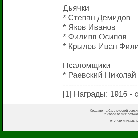
Дьячки
* Степан Де
* Яков Ив
* Филипп 
* Крылов Иван 
Псаломщики
* Раевский Никола
---------------------------
[1] Награды: 1916 - 
Создано на базе русской версии
Released as free softwa
640,729 уникальны