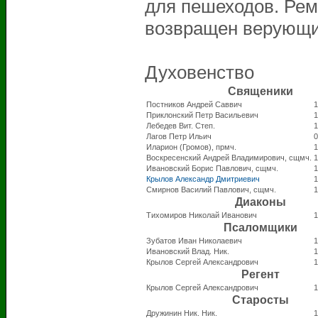
для пешеходов. Рем
возвращен верующ
Духовенство
Священики
Постников Андрей Саввич
1
Приклонский Петр Васильевич
1
Лебедев Вит. Степ.
1
Лагов Петр Ильич
0
Иларион (Громов), прмч.
1
Воскресенский Андрей Владимирович, сщмч.
1
Ивановский Борис Павлович, сщмч.
1
Крылов Александр Дмитриевич
1
Смирнов Василий Павлович, сщмч.
1
Диаконы
Тихомиров Николай Иванович
1
Псаломщики
Зубатов Иван Николаевич
1
Ивановский Влад. Ник.
1
Крылов Сергей Александрович
1
Регент
Крылов Сергей Александрович
1
Старосты
Дружинин Ник. Ник.
1