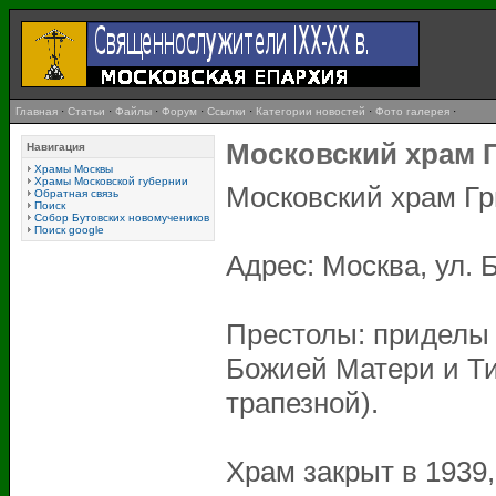
Главная
·
Статьи
·
Файлы
·
Форум
·
Ссылки
·
Категории новостей
·
Фото галерея
·
Московский храм 
Навигация
Храмы Москвы
Храмы Московской губернии
Московский храм Гр
Обратная связь
Поиск
Собор Бутовских новомучеников
Поиск google
Адрес: Москва, ул. 
Престолы: приделы 
Божией Матери и Ти
трапезной).
Храм закрыт в 1939