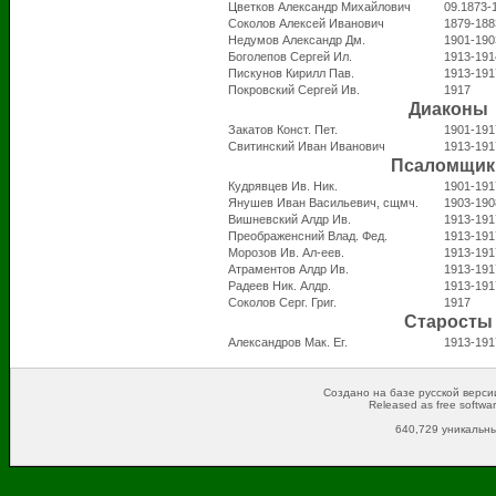
Цветков Александр Михайлович
09.1873-
Соколов Алексей Иванович
1879-188
Недумов Александр Дм.
1901-190
Боголепов Сергей Ил.
1913-191
Пискунов Кирилл Пав.
1913-191
Покровский Сергей Ив.
1917
Диаконы
Закатов Конст. Пет.
1901-191
Свитинский Иван Иванович
1913-191
Псаломщик
Кудрявцев Ив. Ник.
1901-191
Янушев Иван Васильевич, сщмч.
1903-190
Вишневский Алдр Ив.
1913-191
Преображенсний Влад. Фед.
1913-191
Морозов Ив. Ал-еев.
1913-191
Атраментов Алдр Ив.
1913-191
Радеев Ник. Алдр.
1913-191
Соколов Серг. Григ.
1917
Старосты
Александров Мак. Ег.
1913-191
Создано на базе русской версии
Released as free softwa
640,729 уникальны