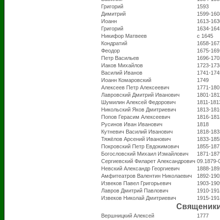
Григорий
1593
Димитрий
1599-160
Иоанн
1613-163
Григорий
1634-164
Никифор Матвеев
с 1645
Кондратий
1658-167
Феодор
1675-169
Петр Васильев
1696-170
Иаков Михайлов
1723-173
Василий Иванов
1741-174
Иоанн Комаровский
1749
Алексеев Петр Алексеевич
1771-180
Лавровский Дмитрий Иванович
1801-181
Шумилин Алексей Федорович
1811-181
Никольский Яков Дмитриевич
1813-181
Попов Герасим Алексеевич
1816-181
Русинов Иван Иванович
1818
Кутневич Василий Иванович
1818-183
Тяжёлов Арсений Иванович
1833-185
Покровский Петр Евдокимович
1855-187
Богословский Михаил Измайлович
1871-187
Сергиевский Филарет Александрович
09.1879-
Невский Александр Георгиевич
1888-189
Амфитеатров Валентин Николаевич
1892-190
Извеков Павел Григорьевич
1903-190
Лавров Дмитрий Павлович
1910-191
Извеков Николай Дмитриевич
1915-191
Священик
Вершницкий Алексей
1777