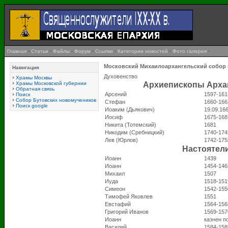
Главная
·
Статьи
·
Файлы
·
Форум
·
Ссылки
·
Категории новостей
·
Фото галерея
·
Московский Михаилоархангельский собор 
Навигация
Духовенство
Храмы Москвы
Храмы Московской губернии
Архиепископы Арха
Обратная связь
Арсений
1597-161
Поиск
Собор Бутовских новомучеников
Стефан
1660-166
Поиск google
Иоаким (Дьякович)
19.09.16
Иосиф
1675-168
Никита (Тотемский)
1681
Никодим (Сребницкий)
1740-174
Лев (Юрлов)
1742-175
Настоятел
Иоанн
1439
Иоанн
1454-146
Михаил
1507
Иуда
1518-151
Симеон
1542-155
Тимофей Яковлев
1551
Евстафий
1564-156
Григорий Иванов
1569-157
Иоанн
казнен п
Василий
1584-158