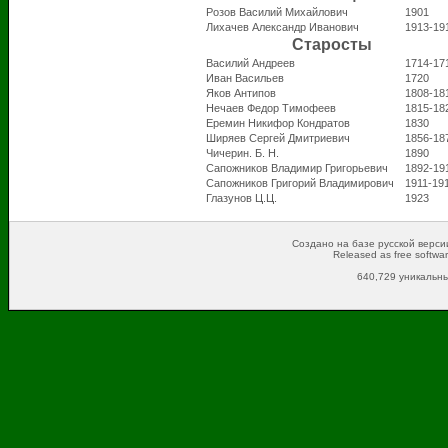
Розов Василий Михайлович
1901
Лихачев Александр Иванович
1913-19
Старосты
Василий Андреев
1714-17
Иван Васильев
1720
Яков Антипов
1808-18
Нечаев Федор Тимофеев
1815-18
Еремин Никифор Кондратов
1830
Ширяев Сергей Дмитриевич
1856-18
Чичерин. Б. Н.
1890
Сапожников Владимир Григорьевич
1892-19
Сапожников Григорий Владимирович
1911-19
Глазунов Ц.Ц.
1923
Создано на базе русской версии
Released as free softwa
640,729 уникальны