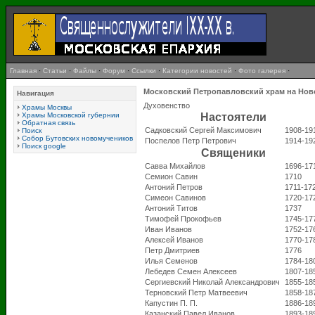
Главная
·
Статьи
·
Файлы
·
Форум
·
Ссылки
·
Категории новостей
·
Фото галерея
·
Московский Петропавловский храм на Нов
Навигация
Духовенство
Храмы Москвы
Храмы Московской губернии
Настоятели
Обратная связь
Садковский Сергей Максимович
1908-19
Поиск
Собор Бутовских новомучеников
Поспелов Петр Петрович
1914-19
Поиск google
Священики
Савва Михайлов
1696-17
Семион Савин
1710
Антоний Петров
1711-17
Симеон Савинов
1720-17
Антоний Титов
1737
Тимофей Прокофьев
1745-17
Иван Иванов
1752-17
Алексей Иванов
1770-17
Петр Дмитриев
1776
Илья Семенов
1784-18
Лебедев Семен Алексеев
1807-18
Сергиевский Николай Александрович
1855-18
Терновский Петр Матвеевич
1858-18
Капустин П. П.
1886-18
Казанский Павел Иванов
1893-18