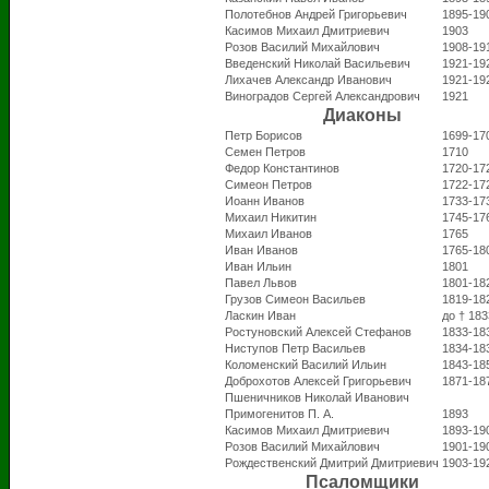
Полотебнов Андрей Григорьевич
1895-19
Касимов Михаил Дмитриевич
1903
Розов Василий Михайлович
1908-19
Введенский Николай Васильевич
1921-19
Лихачев Александр Иванович
1921-19
Виноградов Сергей Александрович
1921
Диаконы
Петр Борисов
1699-17
Семен Петров
1710
Федор Константинов
1720-17
Симеон Петров
1722-17
Иоанн Иванов
1733-17
Михаил Никитин
1745-17
Михаил Иванов
1765
Иван Иванов
1765-18
Иван Ильин
1801
Павел Львов
1801-18
Грузов Симеон Васильев
1819-18
Ласкин Иван
до † 183
Ростуновский Алексей Стефанов
1833-18
Ниступов Петр Васильев
1834-18
Коломенский Василий Ильин
1843-18
Доброхотов Алексей Григорьевич
1871-18
Пшеничников Николай Иванович
Примогенитов П. А.
1893
Касимов Михаил Дмитриевич
1893-19
Розов Василий Михайлович
1901-19
Рождественский Дмитрий Дмитриевич
1903-19
Псаломщики