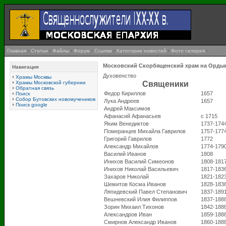
Главная
·
Статьи
·
Файлы
·
Форум
·
Ссылки
·
Категории новостей
·
Фото галерея
·
Московский Скорбященский храм на Орды
Навигация
Духовенство
Храмы Москвы
Храмы Московской губернии
Священики
Обратная связь
Федор Кириллов
1657
Поиск
Собор Бутовских новомучеников
Лука Андреев
1657
Поиск google
Андрей Максимов
Афанасий Афанасьев
с 1715
Яким Венедиктов
1737-174
Померанцев Михайла Гаврилов
1757-177
Григорий Гаврилов
1772
Александр Михайлов
1774-179
Василий Иванов
1808
Инихов Василий Симеонов
1808-181
Инихов Николай Васильевич
1817-183
Захаров Николай
1821-182
Шемитов Косма Иванов
1828-183
Ляпидевский Павел Степанович
1837-189
Вешневский Илия Филиппов
1837-188
Зорин Михаил Тихонов
1842-188
Александров Иван
1859-188
Смирнов Александр Иванов
1860-188