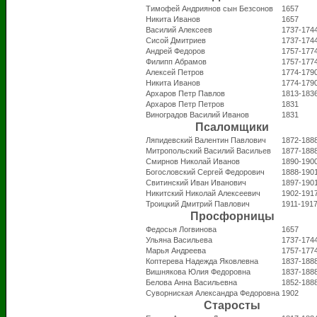
Тимофей Андриянов сын Безсонов
1657
Никита Иванов
1657
Василий Алексеев
1737-174
Сисой Дмитриев
1737-174
Андрей Федоров
1757-177
Филипп Абрамов
1757-177
Алексей Петров
1774-179
Никита Иванов
1774-179
Архаров Петр Павлов
1813-183
Архаров Петр Петров
1831
Виноградов Василий Иванов
1831
Псаломщики
Ляпидевский Валентин Павлович
1872-188
Митропольский Василий Васильев
1877-188
Смирнов Николай Иванов
1890-190
Богословский Сергей Федорович
1888-190
Свитинский Иван Иванович
1897-190
Никитский Николай Алексеевич
1902-191
Троицкий Дмитрий Павлович
1911-191
Просфорницы
Федосья Логвинова
1657
Ульяна Васильева
1737-174
Марья Андреева
1757-177
Коптерева Надежда Яковлевна
1837-188
Вишнякова Юлия Федоровна
1837-188
Белова Анна Васильевна
1852-188
Суворниская Александра Федоровна
1902
Старосты