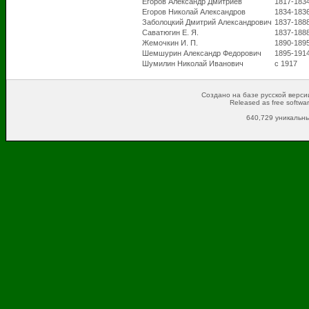
Егоров Александр Дмитриев
1817-183
Егоров Николай Александров
1834-183
Заболоцкий Дмитрий Александрович
1837-188
Саватюгин Е. Я.
1837-188
Жемочкин И. П.
1890-189
Шемшурин Александр Федорович
1895-191
Шумилин Николай Иванович
с 1917
Создано на базе русской версии
Released as free softwa
640,729 уникальны