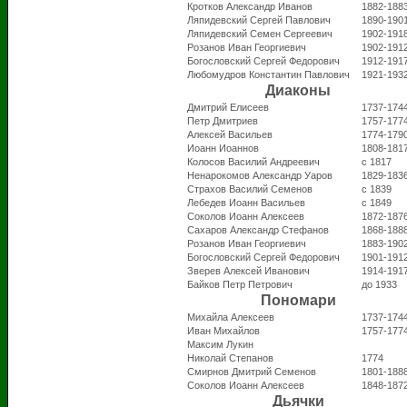
Кротков Александр Иванов
1882-188
Ляпидевский Сергей Павлович
1890-190
Ляпидевский Семен Сергеевич
1902-191
Розанов Иван Георгиевич
1902-191
Богословский Сергей Федорович
1912-191
Любомудров Константин Павлович
1921-193
Диаконы
Дмитрий Елисеев
1737-174
Петр Дмитриев
1757-177
Алексей Васильев
1774-179
Иоанн Иоаннов
1808-181
Колосов Василий Андреевич
с 1817
Ненарокомов Александр Уаров
1829-183
Страхов Василий Семенов
с 1839
Лебедев Иоанн Васильев
с 1849
Соколов Иоанн Алексеев
1872-187
Сахаров Александр Стефанов
1868-188
Розанов Иван Георгиевич
1883-190
Богословский Сергей Федорович
1901-191
Зверев Алексей Иванович
1914-191
Байков Петр Петрович
до 1933
Пономари
Михайла Алексеев
1737-174
Иван Михайлов
1757-177
Максим Лукин
Николай Степанов
1774
Смирнов Дмитрий Семенов
1801-188
Соколов Иоанн Алексеев
1848-187
Дьячки